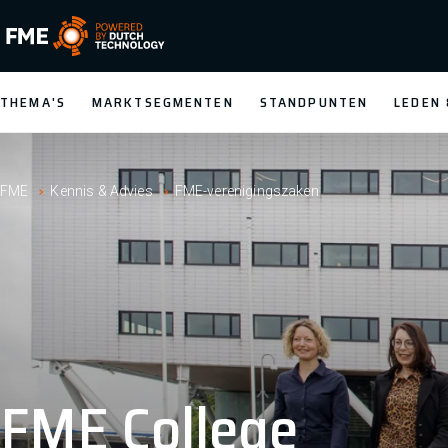
FME Logo, to the homepage
THEMA'S
MARKTSEGMENTEN
STANDPUNTEN
LEDEN
FME
Kennis & Advies
FME-verenigingszaken
FME College