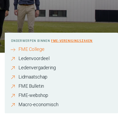
ONDERWERPEN BINNEN
FME-VERENIGINGSZAKEN
FME College
Ledenvoordeel
Ledenvergadering
Lidmaatschap
FME Bulletin
FME-webshop
Macro-economisch