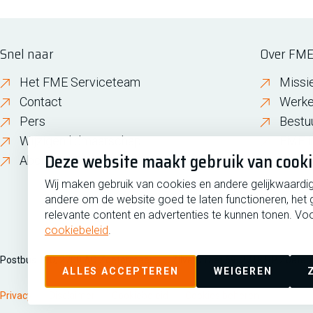
Snel naar
Over FM
Het FME Serviceteam
Missi
Contact
Werke
Pers
Bestu
Wijzigen lidmaatschap
FME i
Deze website maakt gebruik van cook
About FME
Gesch
Wij maken gebruik van cookies en andere gelijkwaardi
andere om de website goed te laten functioneren, het 
relevante content en advertenties te kunnen tonen. Voo
cookiebeleid
.
Postbus 190, 2700 AD Zoetermeer
Zilverstraat 69, 2718 RP Zoete
ALLES ACCEPTEREN
WEIGEREN
Privacy
Disclaimer
Cookiebeleid
Cookies beheren