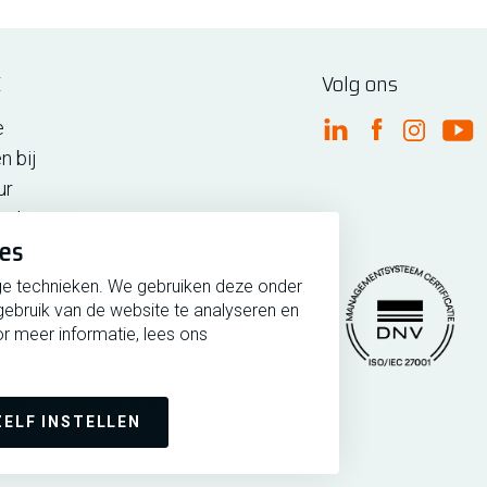
E
Volg ons
e
FME Linkedin
FME Facebo
FME Ins
FM
n bij
ur
n de regio
ies
iedenis
ge technieken. We gebruiken deze onder
gebruik van de website te analyseren en
r meer informatie, lees ons
rmeer
Copyright 2026 @ FME
Managementsytee
ZELF INSTELLEN