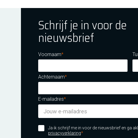
Schrijf je in voor de
nieuwsbrief
ok
tagram
E Youtube
Voornaam
Tu
Achternaam
E-mailadres
m certificatie DNV iso/iec 27001
Ja ik schrijf me in voor de nieuwsbrief en ga 
privacyverklaring