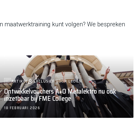
een maatwerktraining kunt volgen? We bespreken
EXCLUSIEF
VOOR LEDEN
ARTIKEL
Ontwikkelvouchers A+O Metalektro nu ook
inzetbaar bij FME College
18 FEBRUARI 2026