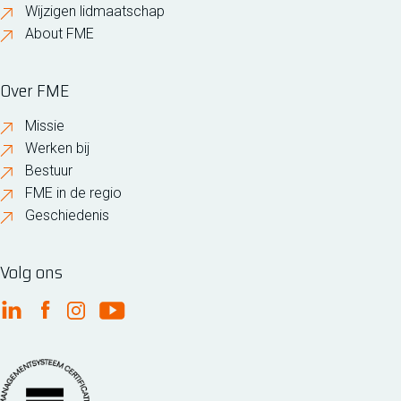
Wijzigen lidmaatschap
About FME
Over FME
Missie
Werken bij
Bestuur
FME in de regio
Geschiedenis
Volg ons
FME Linkedin
FME Facebook
FME Instagram
FME Youtube