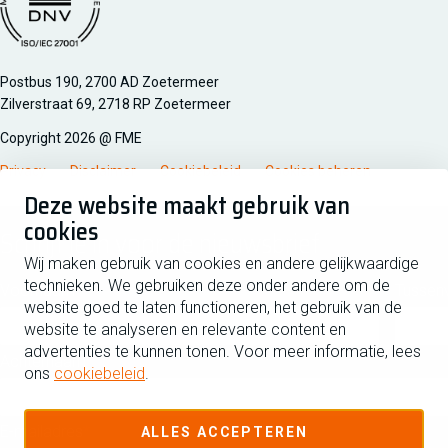
Managementsyteem certificatie DNV iso/iec 27001
Postbus 190, 2700 AD Zoetermeer
Zilverstraat 69, 2718 RP Zoetermeer
Copyright 2026 @ FME
Privacy
Disclaimer
Cookiebeleid
Cookies beheren
Deze website maakt gebruik van
cookies
Schrijf je in voor de nieuwsbrief
Wij maken gebruik van cookies en andere gelijkwaardige
technieken. We gebruiken deze onder andere om de
Voornaam
Tussen
website goed te laten functioneren, het gebruik van de
website te analyseren en relevante content en
advertenties te kunnen tonen. Voor meer informatie, lees
Achternaam
ons
cookiebeleid
.
E-mailadres
ALLES ACCEPTEREN