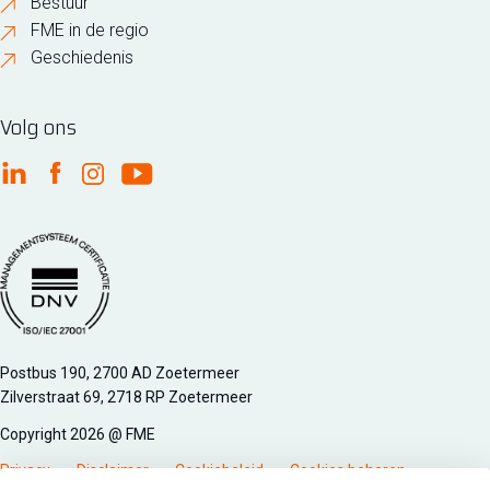
Bestuur
FME in de regio
Geschiedenis
Volg ons
FME Linkedin
FME Facebook
FME Instagram
FME Youtube
Managementsyteem certificatie DNV iso/iec 27001
Postbus 190, 2700 AD Zoetermeer
Zilverstraat 69, 2718 RP Zoetermeer
Copyright 2026 @ FME
Privacy
Disclaimer
Cookiebeleid
Cookies beheren