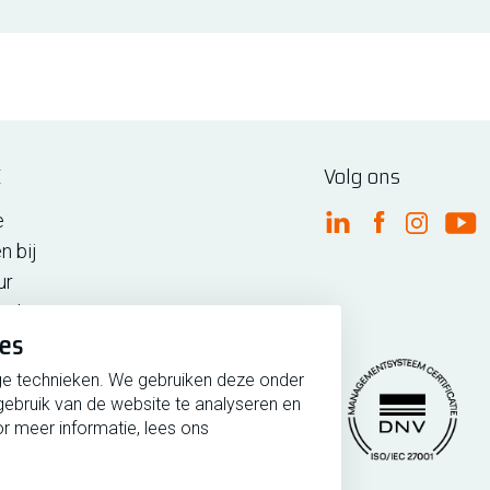
E
Volg ons
e
FME Linkedin
FME Facebo
FME Ins
FM
n bij
ur
n de regio
ies
iedenis
ge technieken. We gebruiken deze onder
gebruik van de website te analyseren en
r meer informatie, lees ons