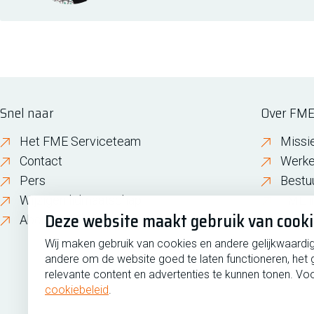
Snel naar
Over FM
Het FME Serviceteam
Missi
Contact
Werke
Pers
Bestu
Wijzigen lidmaatschap
FME i
Deze website maakt gebruik van cook
About FME
Gesch
Wij maken gebruik van cookies en andere gelijkwaardi
andere om de website goed te laten functioneren, het 
relevante content en advertenties te kunnen tonen. Voo
cookiebeleid
.