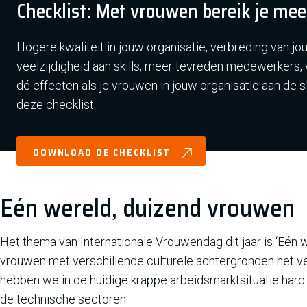
Checklist: Met vrouwen bereik je mee
Hogere kwaliteit in jouw organisatie, verbreding van jo
veelzijdigheid aan skills, meer tevreden medewerkers, 
dé effecten als je vrouwen in jouw organisatie aan de s
deze checklist.
DOWNLOAD DE CHECKLIST
Eén wereld, duizend vrouwen
Het thema van Internationale Vrouwendag dit jaar is ‘Eén 
vrouwen met verschillende culturele achtergronden het ve
hebben we in de huidige krappe arbeidsmarktsituatie hard
de technische sectoren.