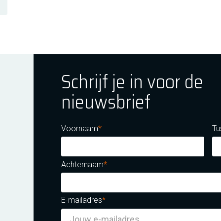
Schrijf je in voor de
nieuwsbrief
ok
tagram
E Youtube
Voornaam
Tu
Achternaam
E-mailadres