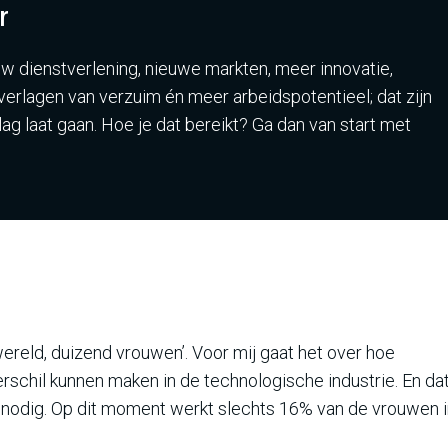
r
uw dienstverlening, nieuwe markten, meer innovatie,
verlagen van verzuim én meer arbeidspotentieel; dat zijn
lag laat gaan. Hoe je dat bereikt? Ga dan van start met
wereld, duizend vrouwen’. Voor mij gaat het over hoe
rschil kunnen maken in de technologische industrie. En da
 nodig. Op dit moment werkt slechts 16% van de vrouwen i