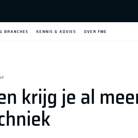
 & BRANCHES
KENNIS & ADVIES
OVER FME
AP
n krijg je al mee
chniek