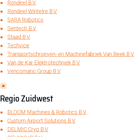
Rondeel B.V.
Rondeel Wintelre B.V.
SARA Robotics
Sentech B.V.
Staad B.V.
Techvice
Transportschroeven- en Machinefabriek Van Beek B.V.
Van de Kar Elektrotechniek B.V.
Vencomatic Group B.V.
Regio Zuidwest
BLOOM Machines & Robotics B.V.
Custom Airport Solutions B.V.
DELMIC Cryo B.V.