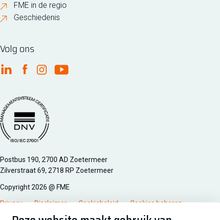
FME in de regio
Geschiedenis
Volg ons
FME Linkedin
FME Facebook
FME Instagram
FME Youtube
Managementsyteem certificatie DNV iso/iec 27001
Postbus 190, 2700 AD Zoetermeer
Zilverstraat 69, 2718 RP Zoetermeer
Copyright 2026 @ FME
Privacy
Disclaimer
Cookiebeleid
Cookies beheren