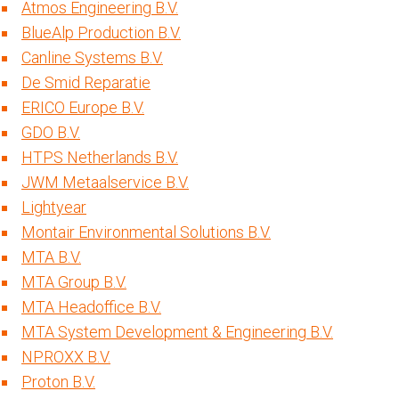
Atmos Engineering B.V.
BlueAlp Production B.V.
Canline Systems B.V.
De Smid Reparatie
ERICO Europe B.V.
GDO B.V.
HTPS Netherlands B.V.
JWM Metaalservice B.V.
Lightyear
Montair Environmental Solutions B.V.
MTA B.V.
MTA Group B.V.
MTA Headoffice B.V.
MTA System Development & Engineering B.V.
NPROXX B.V.
Proton B.V.