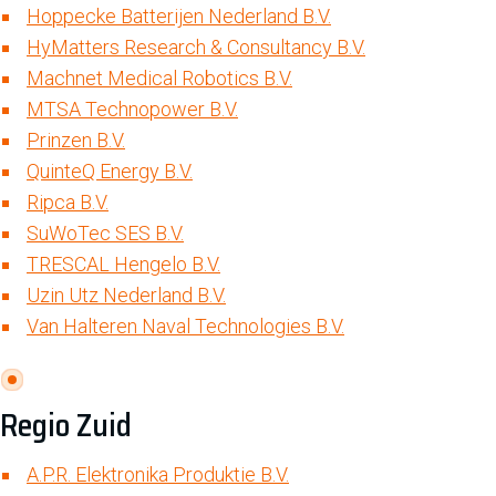
Hoppecke Batterijen Nederland B.V.
HyMatters Research & Consultancy B.V.
Machnet Medical Robotics B.V.
MTSA Technopower B.V.
Prinzen B.V.
QuinteQ Energy B.V.
Ripca B.V.
SuWoTec SES B.V.
TRESCAL Hengelo B.V.
Uzin Utz Nederland B.V.
Van Halteren Naval Technologies B.V.
Regio Zuid
A.P.R. Elektronika Produktie B.V.