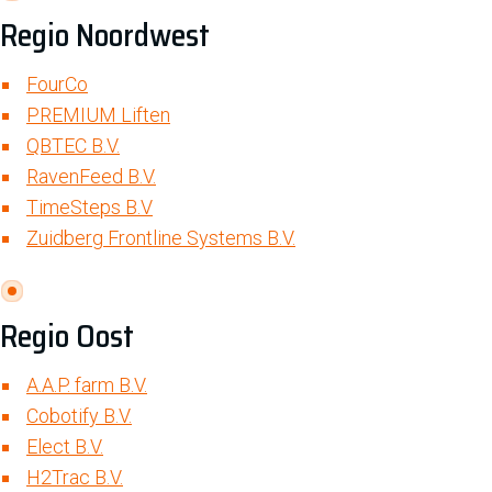
Regio Noordwest
FourCo
PREMIUM Liften
QBTEC B.V.
RavenFeed B.V.
TimeSteps B.V
Zuidberg Frontline Systems B.V.
Regio Oost
A.A.P. farm B.V.
Cobotify B.V.
Elect B.V.
H2Trac B.V.