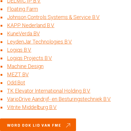
DELMIC IP B.V.
Floating Farm
Johnson Controls Systems & Service B.V.
KAPP Nederland B.V.
KuneVerda BV
LeydenJar Technologies B.V.
Logiqs B.V.
Logiqs Projects B.V.
Machine Design
MEZT BV
Odd.Bot
TK Elevator International Holding B.V.
VarioDrive Aandrijf- en Besturingstechniek B.V.
Vitrite Middelburg B.V.
WORD OOK LID VAN FME