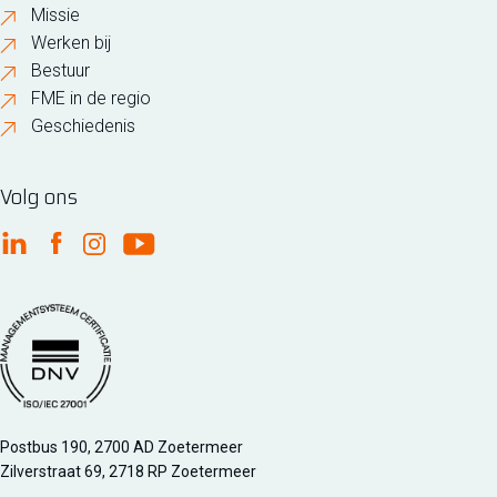
Missie
Werken bij
Bestuur
FME in de regio
Geschiedenis
Volg ons
FME Linkedin
FME Facebook
FME Instagram
FME Youtube
Managementsyteem certificatie DNV iso/iec 27001
Postbus 190, 2700 AD Zoetermeer
Zilverstraat 69, 2718 RP Zoetermeer