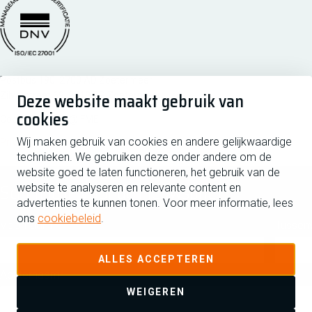
Managementsyteem certificatie DNV iso/iec 27001
Postbus 190, 2700 AD Zoetermeer
Deze website maakt gebruik van
Zilverstraat 69, 2718 RP Zoetermeer
cookies
Copyright 2026 @ FME
Wij maken gebruik van cookies en andere gelijkwaardige
Privacy
Disclaimer
Cookiebeleid
Cookies beheren
technieken. We gebruiken deze onder andere om de
website goed te laten functioneren, het gebruik van de
Schrijf je in voor de nieuwsbrief
website te analyseren en relevante content en
advertenties te kunnen tonen. Voor meer informatie, lees
ons
cookiebeleid
.
Voornaam
Tussen
ALLES ACCEPTEREN
Achternaam
WEIGEREN