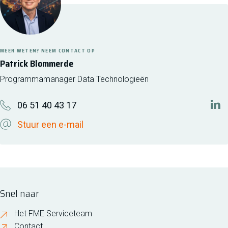
MEER WETEN? NEEM CONTACT OP
Patrick Blommerde
Programmamanager Data Technologieën
06 51 40 43 17
htt
Stuur een e-mail
Snel naar
Het FME Serviceteam
Contact