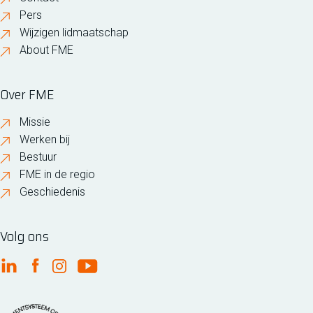
Pers
Wijzigen lidmaatschap
About FME
Over FME
Missie
Werken bij
Bestuur
FME in de regio
Geschiedenis
Volg ons
FME Linkedin
FME Facebook
FME Instagram
FME Youtube