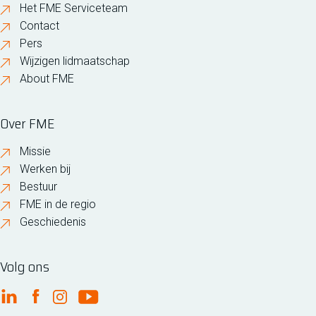
Het FME Serviceteam
Contact
Pers
Wijzigen lidmaatschap
About FME
Over FME
Missie
Werken bij
Bestuur
FME in de regio
Geschiedenis
Volg ons
FME Linkedin
FME Facebook
FME Instagram
FME Youtube