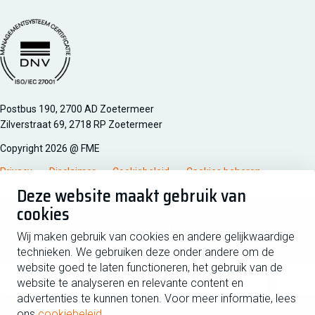
Managementsyteem certificatie DNV iso/iec 27001
Postbus 190, 2700 AD Zoetermeer
Zilverstraat 69, 2718 RP Zoetermeer
Copyright 2026 @ FME
Privacy
Disclaimer
Cookiebeleid
Cookies beheren
Deze website maakt gebruik van
cookies
Schrijf je in voor de nieuwsbrief
Wij maken gebruik van cookies en andere gelijkwaardige
technieken. We gebruiken deze onder andere om de
Voornaam
Tussen
website goed te laten functioneren, het gebruik van de
website te analyseren en relevante content en
advertenties te kunnen tonen. Voor meer informatie, lees
Achternaam
ons
cookiebeleid
.