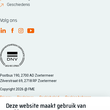
Geschiedenis
Volg ons
FME Linkedin
FME Facebook
FME Instagram
FME Youtube
Managementsyteem certificatie DNV iso/iec 27001
Postbus 190, 2700 AD Zoetermeer
Zilverstraat 69, 2718 RP Zoetermeer
Copyright 2026 @ FME
Privacy
Disclaimer
Cookiebeleid
Cookies beheren
Deze website maakt gebruik van