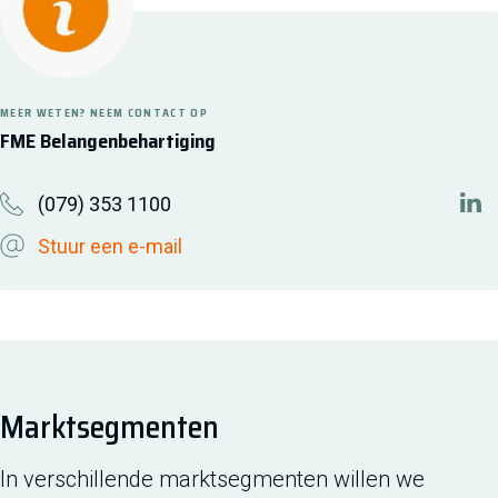
MEER WETEN? NEEM CONTACT OP
FME Belangenbehartiging
(079) 353 1100
htt
Stuur een e-mail
MEER BINNEN DIT ONDERWERP
Marktsegmenten
In verschillende marktsegmenten willen we