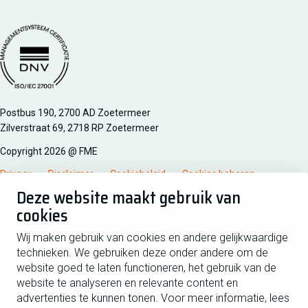
Managementsyteem certificatie DNV iso/iec 27001
Postbus 190, 2700 AD Zoetermeer
Zilverstraat 69, 2718 RP Zoetermeer
Copyright 2026 @ FME
Privacy
Disclaimer
Cookiebeleid
Cookies beheren
Deze website maakt gebruik van
cookies
Schrijf je in voor de nieuwsbrief
Wij maken gebruik van cookies en andere gelijkwaardige
technieken. We gebruiken deze onder andere om de
Voornaam
Tussen
website goed te laten functioneren, het gebruik van de
website te analyseren en relevante content en
advertenties te kunnen tonen. Voor meer informatie, lees
Achternaam