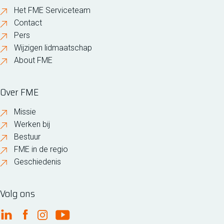
Het FME Serviceteam
Contact
Pers
Wijzigen lidmaatschap
About FME
Over FME
Missie
Werken bij
Bestuur
FME in de regio
Geschiedenis
Volg ons
FME Linkedin
FME Facebook
FME Instagram
FME Youtube