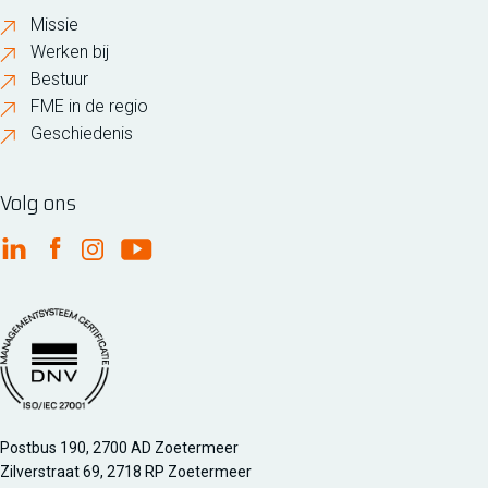
Missie
Werken bij
Bestuur
FME in de regio
Geschiedenis
Volg ons
FME Linkedin
FME Facebook
FME Instagram
FME Youtube
Managementsyteem certificatie DNV iso/iec 27001
Postbus 190, 2700 AD Zoetermeer
Zilverstraat 69, 2718 RP Zoetermeer