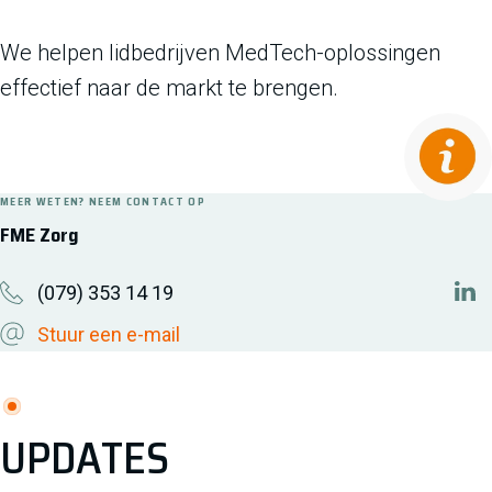
We helpen lidbedrijven MedTech-oplossingen
effectief naar de markt te brengen.
MEER WETEN? NEEM CONTACT OP
FME Zorg
(079) 353 14 19
htt
Stuur een e-mail
UPDATES