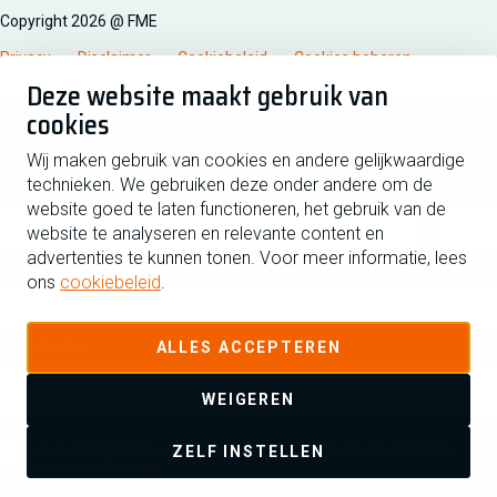
Copyright 2026 @ FME
Privacy
Disclaimer
Cookiebeleid
Cookies beheren
Deze website maakt gebruik van
cookies
Schrijf je in voor de nieuwsbrief
Wij maken gebruik van cookies en andere gelijkwaardige
technieken. We gebruiken deze onder andere om de
Voornaam
Tussen
website goed te laten functioneren, het gebruik van de
website te analyseren en relevante content en
advertenties te kunnen tonen. Voor meer informatie, lees
Achternaam
ons
cookiebeleid
.
E-mailadres
ALLES ACCEPTEREN
WEIGEREN
Ja ik schrijf me in voor de nieuwsbrief en ga akkoord met de
ZELF INSTELLEN
privacyverklaring