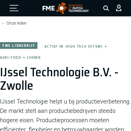
FME Logo, to the homepage
Onze leden
FME LIDBEDRIJF
ACTIEF IN
HIGH TECH (HTSM)
AGRI-FOOD
CHEMIE
IJssel Technologie B.V. -
Zwolle
IJssel Technologie helpt u bij productieverbetering.
De markt stelt aan productiebedrijven steeds
hogere eisen. Productieprocessen moeten
efficiënter, flexibeler en betrouwbaarder worden