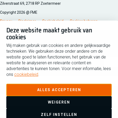
Zilverstraat 69, 2718 RP Zoetermeer
Copyright 2026 @ FME
Privacy
Disclaimer
Cookiebeleid
Cookies beheren
Deze website maakt gebruik van
cookies
Schrijf je in voor de nieuwsbrief
Wij maken gebruik van cookies en andere gelijkwaardige
technieken. We gebruiken deze onder andere om de
Voornaam
Tussen
website goed te laten functioneren, het gebruik van de
website te analyseren en relevante content en
advertenties te kunnen tonen. Voor meer informatie, lees
Achternaam
ons
cookiebeleid
.
E-mailadres
ALLES ACCEPTEREN
WEIGEREN
Ja ik schrijf me in voor de nieuwsbrief en ga akkoord met de
ZELF INSTELLEN