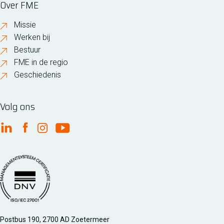
Over FME
Missie
Werken bij
Bestuur
FME in de regio
Geschiedenis
Volg ons
FME Linkedin
FME Facebook
FME Instagram
FME Youtube
Managementsyteem certificatie DNV iso/iec 27001
Postbus 190, 2700 AD Zoetermeer